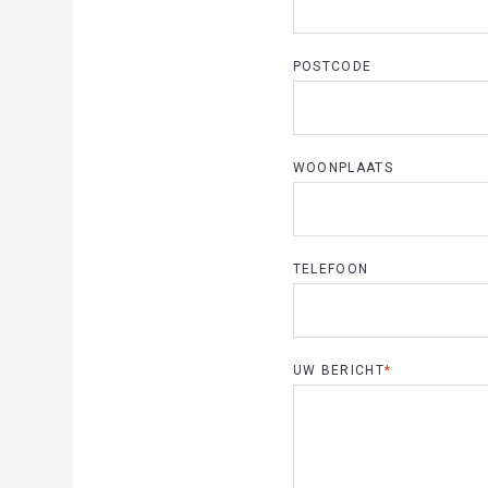
Waar be
POSTCODE
WOONPLAATS
TELEFOON
UW BERICHT
*