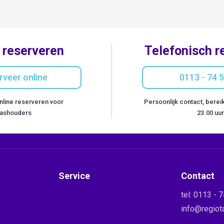
 reserveren
Telefonisch r
rveer online
0113 - 74 
nline reserveren voor
Persoonlijk contact, bereik
ashouders
23.00 uur
Service
Contact
tel:
0113 - 7
info@regiot