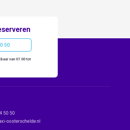
eserveren
50 50
baar van 07.00 tot
4 50 50
axi-oosterschelde.nl